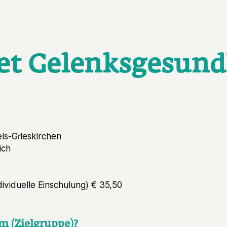
et Gelenksgesund
els-Grieskirchen
ich
dividuelle Einschulung) € 35,50
m (Zielgruppe)?